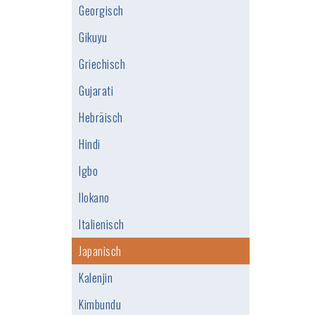
Georgisch
Gikuyu
Griechisch
Gujarati
Hebräisch
Hindi
Igbo
Ilokano
Italienisch
Japanisch
Kalenjin
Kimbundu