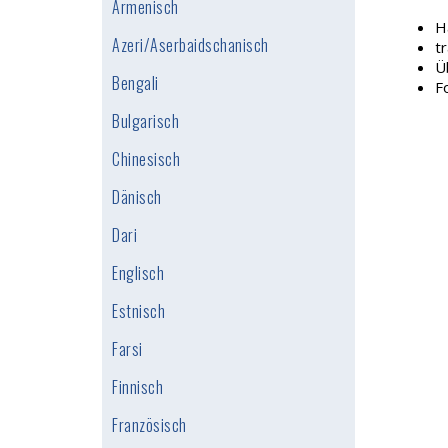
Armenisch
H
Azeri/Aserbaidschanisch
t
Ü
Bengali
F
Bulgarisch
Chinesisch
Dänisch
Dari
Englisch
Estnisch
Farsi
Finnisch
Französisch